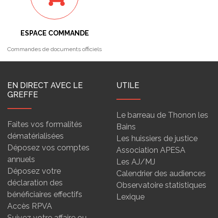
ESPACE COMMANDE
Commandes de documents officiels
EN DIRECT AVEC LE
UTILE
GREFFE
Le barreau de Thonon les
Faites vos formalités
Bains
dématérialisées
Les huissiers de justice
Déposez vos comptes
Association APESA
annuels
Les AJ/MJ
Déposez votre
Calendrier des audiences
déclaration des
Observatoire statistiques
bénéficiaires effectifs
Lexique
Accès RPVA
Suivez votre affaire ou