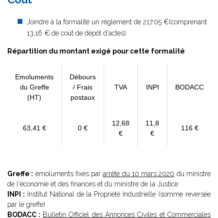
Joindre à la formalité un règlement de 217.05 €(comprenant
13,16 € de coût de dépôt d'actes).
Répartition du montant exigé pour cette formalité
Emoluments
Débours
du Greffe
/ Frais
TVA
INPI
BODACC
(HT)
postaux
12,68
11,8
63,41 €
0 €
116 €
€
€
Greffe :
émoluments fixés par
arrêté du 10 mars 2020
du ministre
de l'économie et des finances et du ministre de la Justice
INPI :
Institut National de la Propriété Industrielle (somme reversée
par le greffe)
BODACC :
Bulletin Officiel des Annonces Civiles et Commerciales