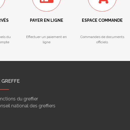
RVÉS
PAYER EN LIGNE
ESPACE COMMANDE
nels du
Effectuer un paiement en
Commandes de documents
compte
ligne
officiels
E GREFFE
nctions du greffier
nseil national des greffiers