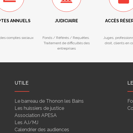
TES ANNUELS
JUDICIAIRE
ACCÈS RÉSE
des comptes sociaux
Fonds / Référés / Requêtes.
Juges, profession
Traitement de difficultés des
droit, clients en 
entreprises
UTILE
L
Le barreau de Thonon les Bains
Fo
Les huissiers de justice
Co
Association APESA
Les AJ/MJ
Calendrier des audiences