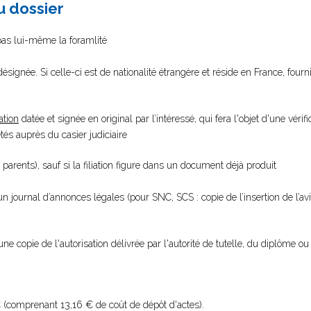
au dossier
 pas lui-même la foramlité
ésignée. Si celle-ci est de nationalité étrangère et réside en France, fourn
ation
datée et signée en original par l’intéressé, qui fera l'objet d'une vérifi
s auprès du casier judiciaire
 parents), sauf si la filiation figure dans un document déjà produit
 un journal d’annonces légales (pour SNC, SCS : copie de l’insertion de l’a
une copie de l'autorisation délivrée par l'autorité de tutelle, du diplôme ou 
 (comprenant 13,16 € de coût de dépôt d'actes).