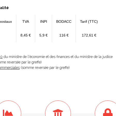
alité
postaux
TVA
INPI
BODACC
Tarif (TTC)
8,45 €
5,9 €
116 €
172,61 €
20
du ministre de l'économie et des finances et du ministre de la justice
omme reversée par le greffe)
 Commerciales
(somme reversée par le greffe)