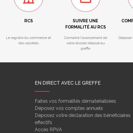
RCS
SUIVRE UNE
COMP
FORMALITÉ AU RCS
Le registre du commerce et
Connaitre l'avancement de
Déposer 
des sociétés
votre dossier déposé au
greffe
EN DIRECT AVEC LE GREFFE
Faites vos formalités dématérialisées
Déposez vos comptes annuels
Déposez votre déclaration des bénéficiaires
effectifs
Accès RPVA