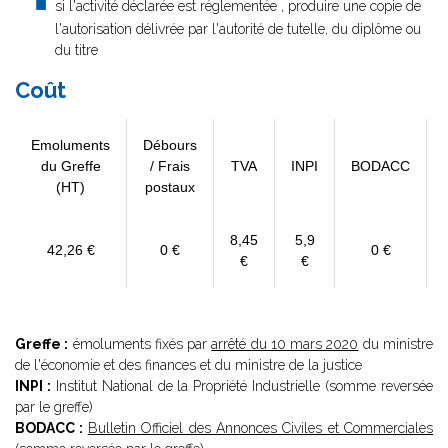
si l'activité déclarée est réglementée , produire une copie de
l'autorisation délivrée par l'autorité de tutelle, du diplôme ou
du titre
Coût
Emoluments
Débours
du Greffe
/ Frais
TVA
INPI
BODACC
(HT)
postaux
8,45
5,9
42,26 €
0 €
0 €
€
€
Greffe :
émoluments fixés par
arrêté du 10 mars 2020
du ministre
de l'économie et des finances et du ministre de la justice
INPI :
Institut National de la Propriété Industrielle (somme reversée
par le greffe)
BODACC :
Bulletin Officiel des Annonces Civiles et Commerciales