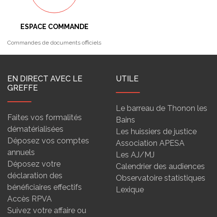
ESPACE COMMANDE
Commandes de documents officiels
EN DIRECT AVEC LE
UTILE
GREFFE
Le barreau de Thonon les
Faites vos formalités
Bains
dématérialisées
Les huissiers de justice
Déposez vos comptes
Association APESA
annuels
Les AJ/MJ
Déposez votre
Calendrier des audiences
déclaration des
Observatoire statistiques
bénéficiaires effectifs
Lexique
Accès RPVA
Suivez votre affaire ou