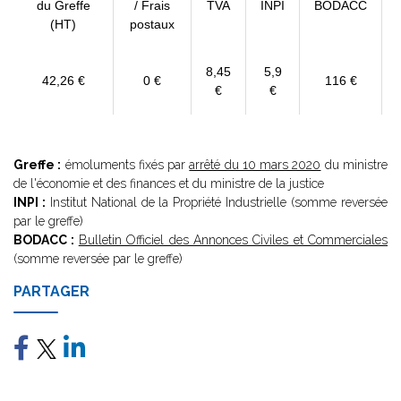
du Greffe
/ Frais
TVA
INPI
BODACC
(HT)
postaux
8,45
5,9
42,26 €
0 €
116 €
€
€
Greffe :
émoluments fixés par
arrêté du 10 mars 2020
du ministre
de l'économie et des finances et du ministre de la justice
INPI :
Institut National de la Propriété Industrielle (somme reversée
par le greffe)
BODACC :
Bulletin Officiel des Annonces Civiles et Commerciales
(somme reversée par le greffe)
PARTAGER