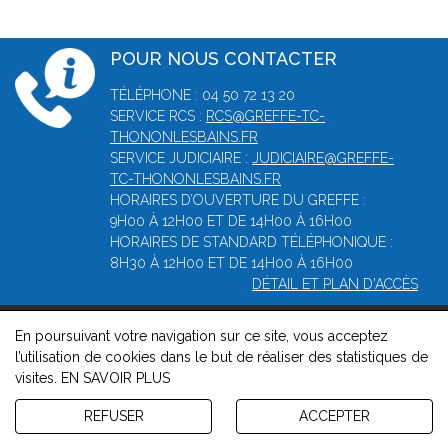
POUR NOUS CONTACTER
TÉLÉPHONE : 04 50 72 13 20
SERVICE RCS :
RCS@GREFFE-TC-
THONONLESBAINS.FR
SERVICE JUDICIAIRE :
JUDICIAIRE@GREFFE-
TC-THONONLESBAINS.FR
HORAIRES D’OUVERTURE DU GREFFE :
9H00 À 12H00 ET DE 14H00 À 16H00
HORAIRES DE STANDARD TÉLÉPHONIQUE :
8H30 À 12H00 ET DE 14H00 À 16H00
DÉTAIL ET PLAN D'ACCÈS
En poursuivant votre navigation sur ce site, vous acceptez
© 2026, Greffe du Tribunal de Commerce de Thonon-les-bains
l’utilisation de cookies dans le but de réaliser des statistiques de
-
Mentions légales
-
Contact
-
Gestion des cookies
-
Politique
visites.
EN SAVOIR PLUS
de confidentialité et de cookies
Version : 1.8.1
REFUSER
ACCEPTER