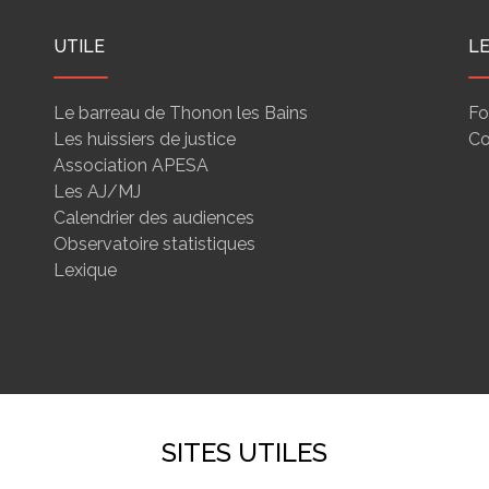
UTILE
L
Le barreau de Thonon les Bains
Fo
Les huissiers de justice
Co
Association APESA
Les AJ/MJ
Calendrier des audiences
Observatoire statistiques
Lexique
SITES UTILES