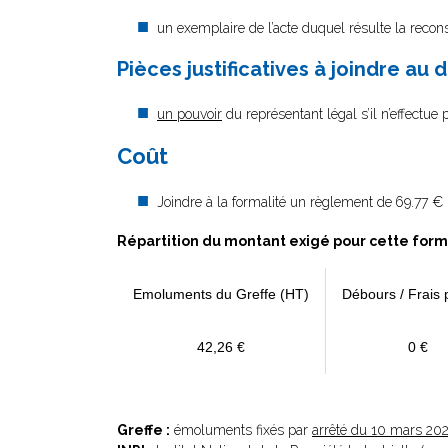
un exemplaire de l’acte duquel résulte la reconst
Pièces justificatives à joindre au d
un pouvoir
du représentant légal s’il n’effectue
Coût
Joindre à la formalité un règlement de
69.77 € 
Répartition du montant exigé pour cette form
Emoluments du Greffe (HT)
Débours / Frais 
42,26 €
0 €
Greffe :
émoluments fixés par
arrêté du 10 mars 20