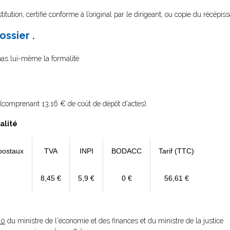
itution, certifié conforme à l’original par le dirigeant, ou copie du récépis
ossier .
 pas lui-même la formalité
(comprenant 13,16 € de coût de dépôt d'actes).
alité
postaux
TVA
INPI
BODACC
Tarif (TTC)
8,45 €
5,9 €
0 €
56,61 €
20
du ministre de l'économie et des finances et du ministre de la justice