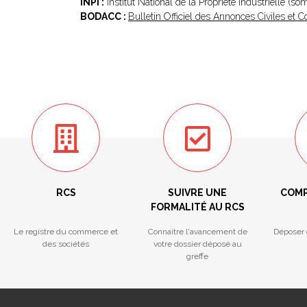
INPI :
Institut National de la Propriété Industrielle (s
BODACC :
Bulletin Officiel des Annonces Civiles et
RCS
SUIVRE UNE
COMP
FORMALITÉ AU RCS
Le registre du commerce et
Connaitre l'avancement de
Déposer 
des sociétés
votre dossier déposé au
greffe