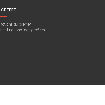
E GREFFE
nctions du greffier
nseil national des greffiers