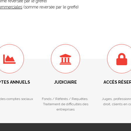
omme reversée par le greffe)
 Commerciales
(somme reversée par le greffe)
TES ANNUELS
JUDICIAIRE
ACCÈS RÉSE
des comptes sociaux
Fonds / Référés / Requêtes.
Juges, profession
Traitement de difficultés des
droit, clients en 
entreprises