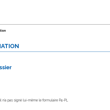
tion
IATION
ssier
’il n’a pas signé lui-même le formulaire P4-PL