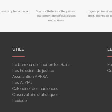
des comptes sociaux
Fonds / Référés / Requêtes.
Juges, profession
Traitement de difficultés des
droit, clients en 
entreprises
UTILE
L
Le barreau de Thonon les Bains
Fo
Les huissiers de justice
Co
Association APESA
Les AJ/MJ
Calendrier des audiences
Observatoire statistiques
Lexique