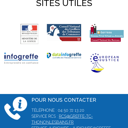
SITES UTILES
POUR NOUS CONTACTER
TÉLÉPHONE : 04 50 72 13 20
SERVICE RCS :
RCS@GREFFE-TC-
THONONLESBAINS.FR