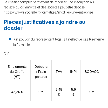
Le dossier complet permettant de modifier une inscription au
registre du commerce et des sociétés peut être déposé
https://www.infogreffe.fr/formalites/modifier-une-entreprise
Pièces justificatives à joindre au
dossier
un pouvoir du représentant légal
s’il n’effectue pas lui-même
la formalité
Coût
Emoluments
Débours
du Greffe
/ Frais
TVA
INPI
BODACC
(HT)
postaux
8,45
5,9
42,26 €
0 €
0 €
€
€