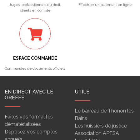
Juges, professionnels du droit,
Effectuer un paiement en ligne
clients en compte
ESPACE COMMANDE
Commandes de documents officiels
EN DIRECT AVEC LE
UTILE
GREFFE
Le barreau de Thonon les
Faites vos formalités
Bains
dématérialisées
Les huissiers de justice
Déposez vos comptes
Association APESA
annuels