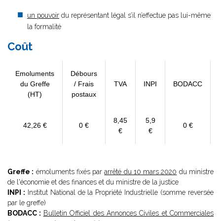
un pouvoir
du représentant légal s’il n’effectue pas lui-même
la formalité
Coût
Emoluments
Débours
du Greffe
/ Frais
TVA
INPI
BODACC
(HT)
postaux
8,45
5,9
42,26 €
0 €
0 €
€
€
Greffe :
émoluments fixés par
arrêté du 10 mars 2020
du ministre
de l'économie et des finances et du ministre de la justice
INPI :
Institut National de la Propriété Industrielle (somme reversée
par le greffe)
BODACC :
Bulletin Officiel des Annonces Civiles et Commerciales