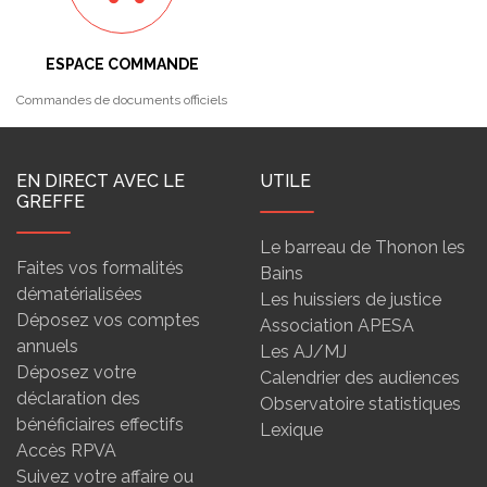
ESPACE COMMANDE
Commandes de documents officiels
EN DIRECT AVEC LE
UTILE
GREFFE
Le barreau de Thonon les
Faites vos formalités
Bains
dématérialisées
Les huissiers de justice
Déposez vos comptes
Association APESA
annuels
Les AJ/MJ
Déposez votre
Calendrier des audiences
déclaration des
Observatoire statistiques
bénéficiaires effectifs
Lexique
Accès RPVA
Suivez votre affaire ou