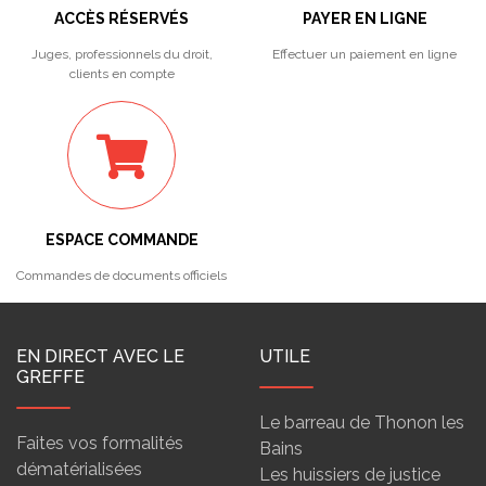
ACCÈS RÉSERVÉS
PAYER EN LIGNE
Juges, professionnels du droit,
Effectuer un paiement en ligne
clients en compte
ESPACE COMMANDE
Commandes de documents officiels
EN DIRECT AVEC LE
UTILE
GREFFE
Le barreau de Thonon les
Faites vos formalités
Bains
dématérialisées
Les huissiers de justice