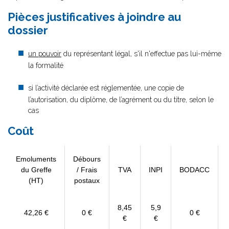
Pièces justificatives à joindre au
dossier
un pouvoir
du représentant légal, s'il n'effectue pas lui-même
la formalité
si l’activité déclarée est réglementée, une copie de
l’autorisation, du diplôme, de l’agrément ou du titre, selon le
cas
Coût
Emoluments
Débours
du Greffe
/ Frais
TVA
INPI
BODACC
(HT)
postaux
8,45
5,9
42,26 €
0 €
0 €
€
€