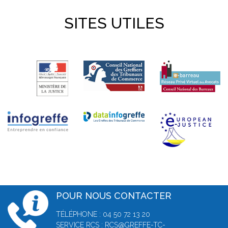
SITES UTILES
POUR NOUS CONTACTER
TÉLÉPHONE : 04 50 72 13 20
SERVICE RCS :
RCS@GREFFE-TC-