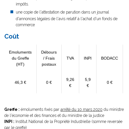
impôts.
une copie de l'attestation de parution dans un journal
d'annonces légales de l'avis relatif à l'achat d'un fonds de
commerce
Coût
Emoluments
Débours
du Greffe
/ Frais
TVA
INPI
BODACC
(HT)
postaux
9,26
5,9
46,3 €
0 €
0 €
€
€
Greffe :
émoluments fixés par
arrêté du 10 mars 2020
du ministre
de l'économie et des finances et du ministre de la justice
INPI :
Institut National de la Propriété Industrielle (somme reversée
par le greffe)