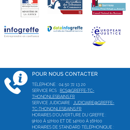
POUR NOUS CONTACTER
TÉLÉPHONE : 04 50 72 13 20
SERVICE RCS :
RCS@GREFFE-TC-
THONONLESBAINS.FR
SERVICE JUDICIAIRE :
JUDICIAIRE@GREFFE-
TC-THONONLESBAINS.FR
HORAIRES D’OUVERTURE DU GREFFE :
9H00 À 12H00 ET DE 14H00 À 16H00
HORAIRES DE STANDARD TÉLÉPHONIQUE :