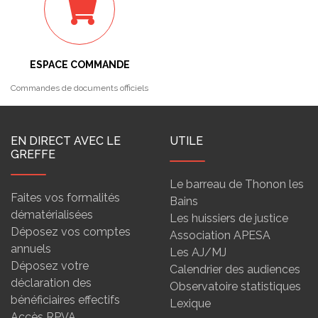
ESPACE COMMANDE
Commandes de documents officiels
EN DIRECT AVEC LE
UTILE
GREFFE
Le barreau de Thonon les
Faites vos formalités
Bains
dématérialisées
Les huissiers de justice
Déposez vos comptes
Association APESA
annuels
Les AJ/MJ
Déposez votre
Calendrier des audiences
déclaration des
Observatoire statistiques
bénéficiaires effectifs
Lexique
Accès RPVA