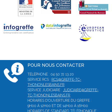
POUR NOUS CONTACTER
TÉLÉPHONE : 04 50 72 13 20
SERVICE RCS :
RCS@GREFFE-TC-
THONONLESBAINS.FR
SERVICE JUDICIAIRE :
JUDICIAIRE@GREFFE-
TC-THONONLESBAINS.FR
HORAIRES D’OUVERTURE DU GREFFE :
9H00 À 12H00 ET DE 14H00 À 16H00
HORAIRES DE STANDARD TÉLÉPHONIQUE :