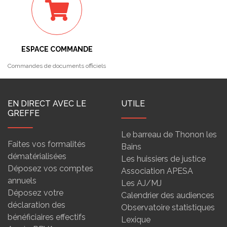
ESPACE COMMANDE
Commandes de documents officiels
EN DIRECT AVEC LE
UTILE
GREFFE
Le barreau de Thonon les
Faites vos formalités
Bains
dématérialisées
Les huissiers de justice
Déposez vos comptes
Association APESA
annuels
Les AJ/MJ
Déposez votre
Calendrier des audiences
déclaration des
Observatoire statistiques
bénéficiaires effectifs
Lexique