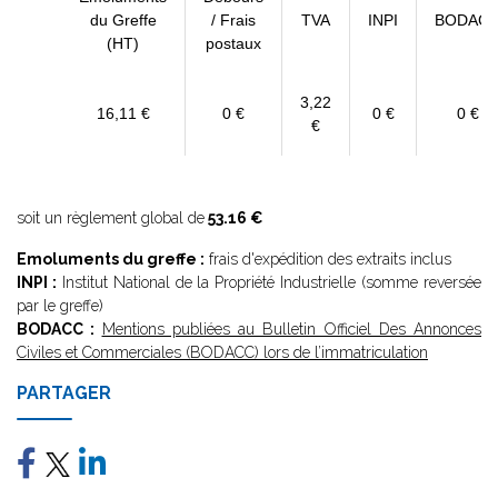
du Greffe
/ Frais
TVA
INPI
BODAC
(HT)
postaux
3,22
16,11 €
0 €
0 €
0 €
€
soit un règlement global de
53.16 €
Emoluments du greffe :
frais d'expédition des extraits inclus
INPI :
Institut National de la Propriété Industrielle (somme reversée
par le greffe)
BODACC :
Mentions publiées au Bulletin Officiel Des Annonces
Civiles et Commerciales (BODACC) lors de l’immatriculation
PARTAGER