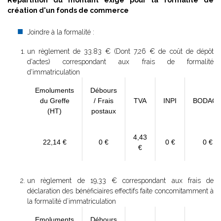
Répartition du montant exigé pour la formalité de
création d'un fonds de commerce
Joindre à la formalité :
un règlement de
33.83 € (Dont 7,26 € de coût de dépôt
d'actes) correspondant aux frais de formalité
d'immatriculation
Emoluments
Débours
du Greffe
/ Frais
TVA
INPI
BODAC
(HT)
postaux
4,43
22,14 €
0 €
0 €
0 €
€
un règlement de 19,33 € correspondant aux frais de
déclaration des bénéficiaires effectifs faite concomitamment à
la formalité d’immatriculation
Emoluments
Débours