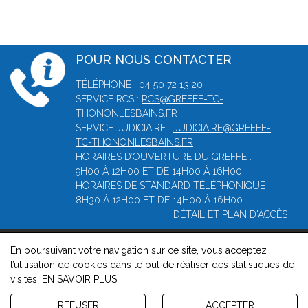
POUR NOUS CONTACTER
TÉLÉPHONE : 04 50 72 13 20
SERVICE RCS :
RCS@GREFFE-TC-
THONONLESBAINS.FR
SERVICE JUDICIAIRE :
JUDICIAIRE@GREFFE-
TC-THONONLESBAINS.FR
HORAIRES D’OUVERTURE DU GREFFE :
9H00 À 12H00 ET DE 14H00 À 16H00
HORAIRES DE STANDARD TÉLÉPHONIQUE :
8H30 À 12H00 ET DE 14H00 À 16H00
DÉTAIL ET PLAN D'ACCÈS
En poursuivant votre navigation sur ce site, vous acceptez
© 2026, Greffe du Tribunal de Commerce de Thonon-les-bains
l’utilisation de cookies dans le but de réaliser des statistiques de
-
Mentions légales
-
Contact
-
Gestion des cookies
-
Politique
visites.
EN SAVOIR PLUS
de confidentialité et de cookies
Version : 1.8.1
REFUSER
ACCEPTER