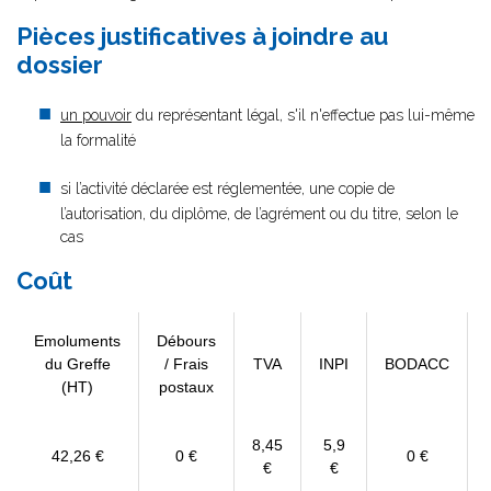
Pièces justificatives à joindre au
dossier
un pouvoir
du représentant légal, s'il n'effectue pas lui-même
la formalité
si l’activité déclarée est réglementée, une copie de
l’autorisation, du diplôme, de l’agrément ou du titre, selon le
cas
Coût
Emoluments
Débours
du Greffe
/ Frais
TVA
INPI
BODACC
(HT)
postaux
8,45
5,9
42,26 €
0 €
0 €
€
€