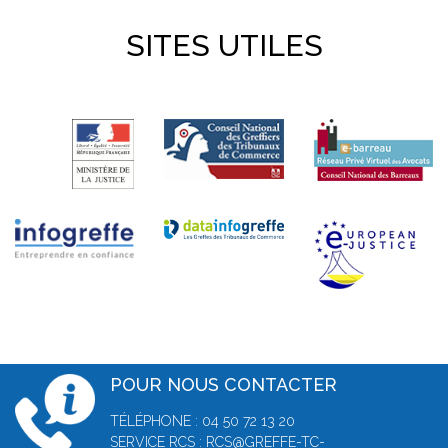
SITES UTILES
POUR NOUS CONTACTER
TÉLÉPHONE : 04 50 72 13 20
SERVICE RCS :
RCS@GREFFE-TC-