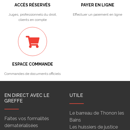
ACCÈS RÉSERVÉS
PAYER EN LIGNE
Juges, professionnels du droit,
Effectuer un paiement en ligne
clients en compte
ESPACE COMMANDE
Commandes de documents officiels
EN DIRECT AVEC LE
UTILE
GREFFE
Le barreau de Thonon les
Faites vos formalités
Bains
dématérialisées
Les huissiers de justice