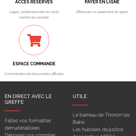
ACCÈS RÉSERVÉS
PAYER EN LIGNE
Juges, professionnels du droit,
Effectuer un paiement en ligne
clients en compte
ESPACE COMMANDE
Commandes de documents officiels
EN DIRECT AVEC LE
UTILE
GREFFE
Le barreau de Thonon les
Faites vos formalités
Bains
dématérialisées
Les huissiers de justice
Déposez vos comptes