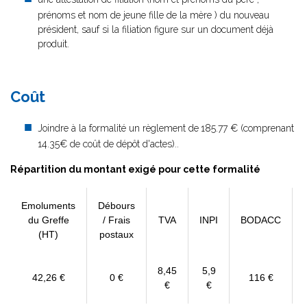
prénoms et nom de jeune fille de la mère ) du nouveau
président, sauf si la filiation figure sur un document déjà
produit.
Changemen
Coût
Joindre à la formalité un règlement de
185.77 € (comprenant
14.35€ de coût de dépôt d'actes)..
Répartition du montant exigé pour cette formalité
Emoluments
Débours
du Greffe
/ Frais
TVA
INPI
BODACC
(HT)
postaux
8,45
5,9
42,26 €
0 €
116 €
€
€